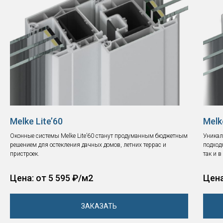
Melke Lite’60
Melk
Оконные системы Melke Lite’60 станут продуманным бюджетным
Уникал
решением для остекления дачных домов, летних террас и
подход
пристроек.
так и 
Цена: от 5 595 ₽/м2
Цена
ЗАКАЗАТЬ